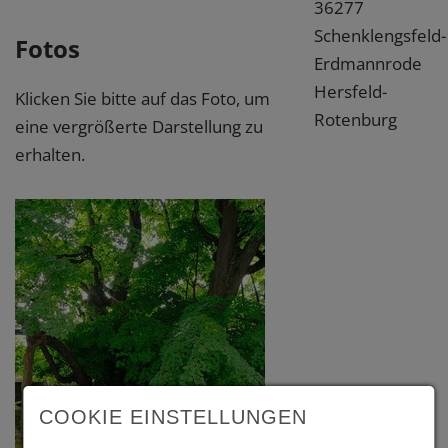
36277
Schenklengsfeld-
Fotos
Erdmannrode
Hersfeld-
Klicken Sie bitte auf das Foto, um
Rotenburg
eine vergrößerte Darstellung zu
erhalten.
COOKIE EINSTELLUNGEN