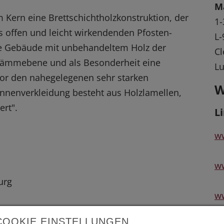
M
Im Kern eine Brettschichtholzkonstruktion, der
1-
s offen und leicht wirkendenden Pfosten-
L
te Gebäude mit unbehandeltem Holz der
Cl
e Dämmebene und als Besonderheit eine
L
vor den nahegelegenen sehr starken
W
Innenverkleidung besteht aus Holzlamellen,
ert".
L
ww
w
urg
ww
COOKIE EINSTELLUNGEN