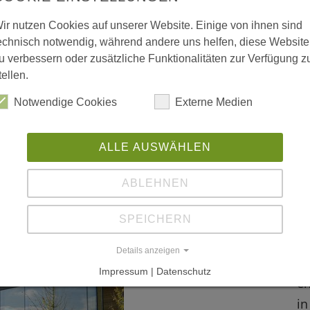
ww
 vergrößerte Darstellung zu erhalten.
ir nutzen Cookies auf unserer Website. Einige von ihnen sind
echnisch notwendig, während andere uns helfen, diese Website
u verbessern oder zusätzliche Funktionalitäten zur Verfügung z
tellen.
Notwendige Cookies
Externe Medien
L
ALLE AUSWÄHLEN
Da
Ré
ABLEHNEN
h
Pr
SPEICHERN
Details anzeigen
Da
Impressum | Datenschutz
en
in