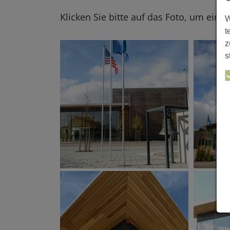
Klicken Sie bitte auf das Foto, um eine
W
t
z
s