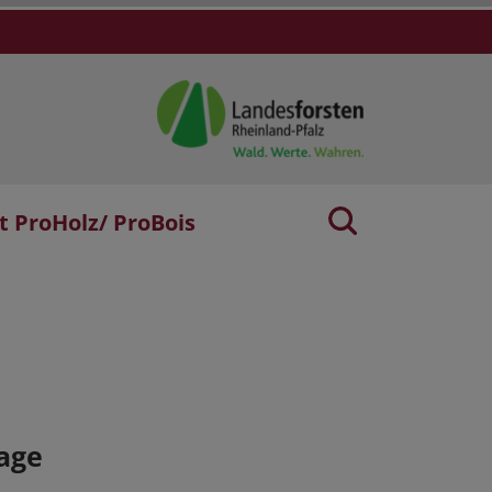
t ProHolz/ ProBois
age