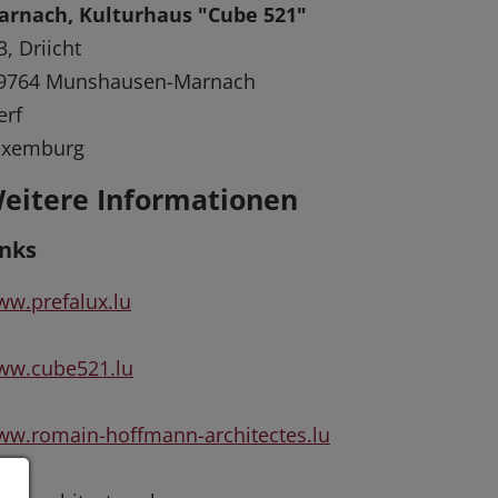
arnach, Kulturhaus "Cube 521"
3, Driicht
-9764 Munshausen-Marnach
erf
uxemburg
eitere Informationen
inks
w.prefalux.lu
ww.cube521.lu
w.romain-hoffmann-architectes.lu