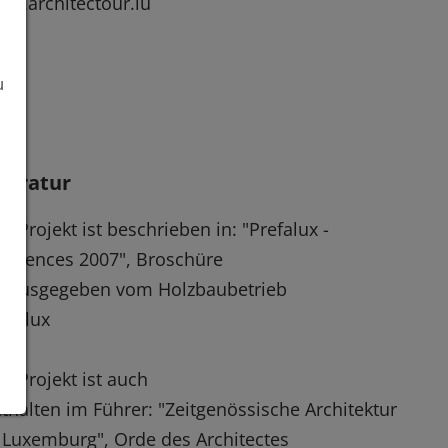
w.architectour.lu
u
iteratur
s Projekt ist beschrieben in: "Prefalux -
férences 2007", Broschüre
erausgegeben vom Holzbaubetrieb
efalux
s Projekt ist auch
thalten im Führer: "Zeitgenössische Architektur
 Luxemburg", Orde des Architectes