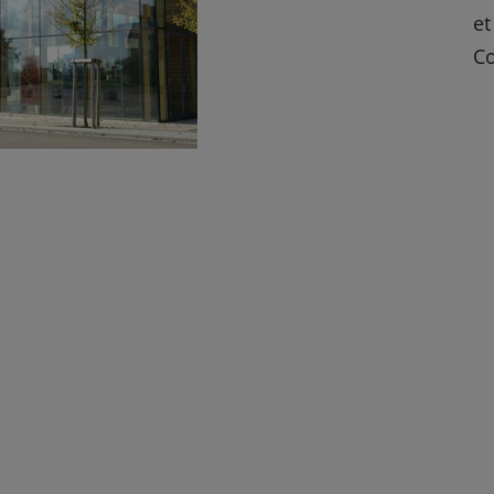
et
Co