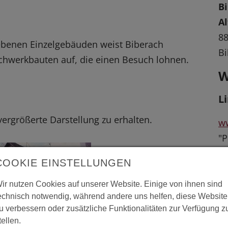
B
Al
88
ebenen Einzelgebäuden weist Biberach
Bi
achwerkbauten auf, die einen Besuch lohnen.
W
L
 vergrößerte Darstellung zu erhalten.
ww
"P
Ar
COOKIE EINSTELLUNGEN
Ho
ir nutzen Cookies auf unserer Website. Einige von ihnen sind
echnisch notwendig, während andere uns helfen, diese Website
u verbessern oder zusätzliche Funktionalitäten zur Verfügung z
tellen.