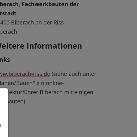
iberach, Fachwerkbauten der
tstadt
400 Biberach an der Riss
berach
eitere Informationen
inks
w.biberach-riss.de
(siehe auch unter
lanen/Bauen" ein online-
chitekturführer Biberach mit einigen
lzbauten)
u