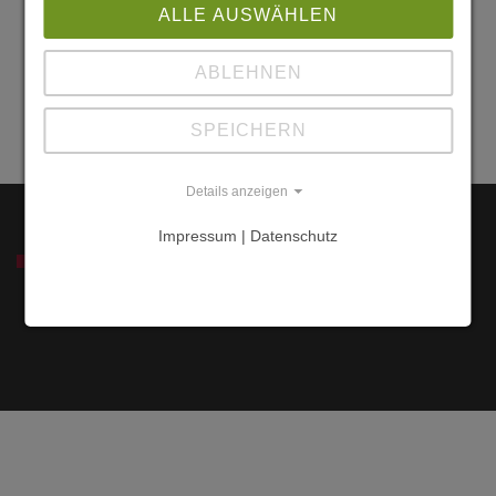
CL-5750000
ALLE AUSWÄHLEN
Quinchao -
Achao
ABLEHNEN
Chiloe
Chile
SPEICHERN
Details anzeigen
Impressum | Datenschutz
SERVICE