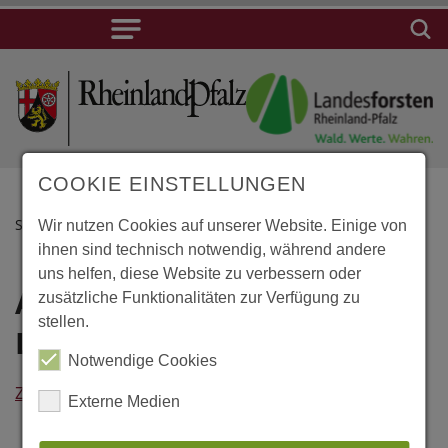
COOKIE EINSTELLUNGEN
STARTSEITE
Wir nutzen Cookies auf unserer Website. Einige von
ihnen sind technisch notwendig, während andere
uns helfen, diese Website zu verbessern oder
Achao, Hosteria
Lage
zusätzliche Funktionalitäten zur Verfügung zu
stellen.
La Nave
Achao,
Notwendige Cookies
Hosteria La
Zurück
Nave
Externe Medien
Arturo Prat 70