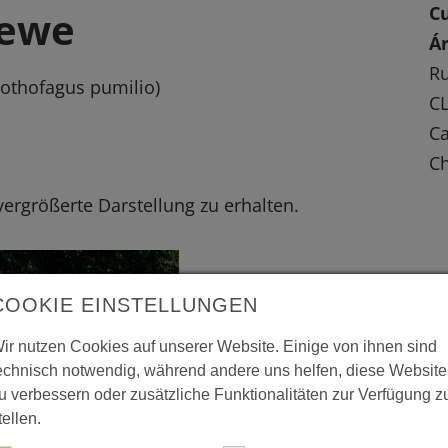
C
rewe
Á
Ru
othofagus pumilio)
CL
Ca
Ch
 vergrößerte Darstellung zu erhalten.
COOKIE EINSTELLUNGEN
ir nutzen Cookies auf unserer Website. Einige von ihnen sind
echnisch notwendig, während andere uns helfen, diese Website
u verbessern oder zusätzliche Funktionalitäten zur Verfügung z
tellen.