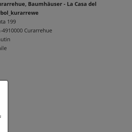
urarrehue, Baumhäuser - La Casa del
rbol_kurarrewe
ta 199
-4910000 Curarrehue
utin
ile
u