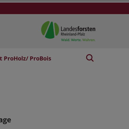
t ProHolz/ ProBois
age