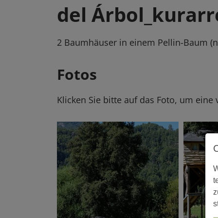
del Árbol_kurar
2 Baumhäuser in einem Pellin-Baum (n
Fotos
Klicken Sie bitte auf das Foto, um eine
W
t
z
s