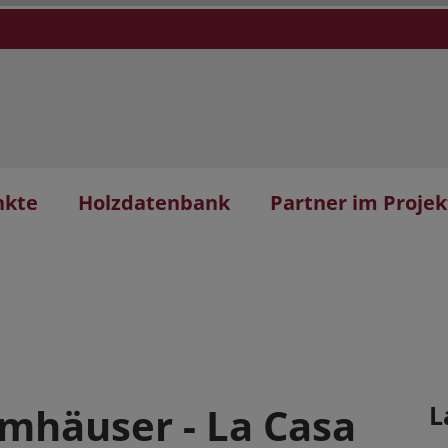
nkte
Holzdatenbank
Partner im Projek
mhäuser - La Casa
L