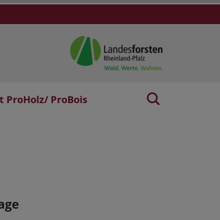
t ProHolz/ ProBois
age