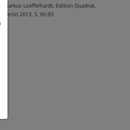
Markus Loeffelhardt, Edition Quadrat,
Berlin 2013, S. 92-93
u