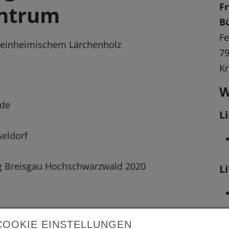
F
entrum
B
Fe
 einheimischem Lärchenholz
79
Kr
W
ude
L
seldorf
g Breisgau Hochschwarzwald 2020
L
COOKIE EINSTELLUNGEN