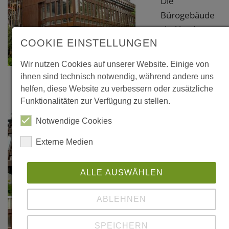
Die
Bürogebäude
sind in einem
COOKIE EINSTELLUNGEN
Datenblatt
dokumentiert
Wir nutzen Cookies auf unserer Website. Einige von
in der Reihe:
ihnen sind technisch notwendig, während andere uns
"Informationsdie
helfen, diese Website zu verbessern oder zusätzliche
Holz -
Funktionalitäten zur Verfügung zu stellen.
Dokumentation
Notwendige Cookies
Holzbauten in
Externe Medien
Baden-
Württemberg",
herausgegeben
ALLE AUSWÄHLEN
von der
ABLEHNEN
ehemaligen
Arbeitsgemeinsc
SPEICHERN