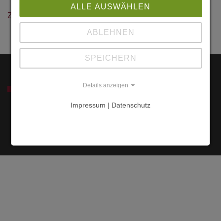
89558
ALLE AUSWÄHLEN
Zurück
Böhmenkirch
Göppingen
ABLEHNEN
SPEICHERN
Details anzeigen
SERVICE
Impressum | Datenschutz