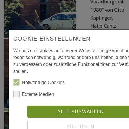
Vorarlberg seit
1980“ von Otto
Kapfinger,
Hatje Cantz
Verlag
COOKIE EINSTELLUNGEN
Stuttgart 1999,
Projekt 6.13.
Wir nutzen Cookies auf unserer Website. Einige von ihn
technisch notwendig, während andere uns helfen, diese
zu verbessern oder zusätzliche Funktionalitäten zur Ver
stellen.
Notwendige Cookies
Externe Medien
ALLE AUSWÄHLEN
ABLEHNEN