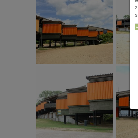
t
z
s