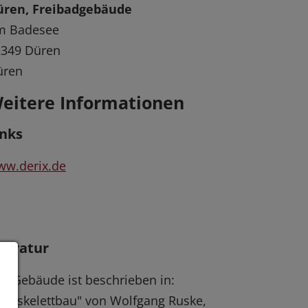
üren, Freibadgebäude
m Badesee
2349 Düren
üren
eitere Informationen
inks
ww.derix.de
iteratur
s Gebäude ist beschrieben in:
olzskelettbau" von Wolfgang Ruske,