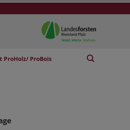
t ProHolz/ ProBois
age