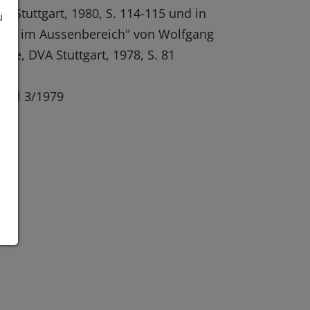
A Stuttgart, 1980, S. 114-115 und in
u
olz im Aussenbereich" von Wolfgang
ske, DVA Stuttgart, 1978, S. 81
tail 3/1979