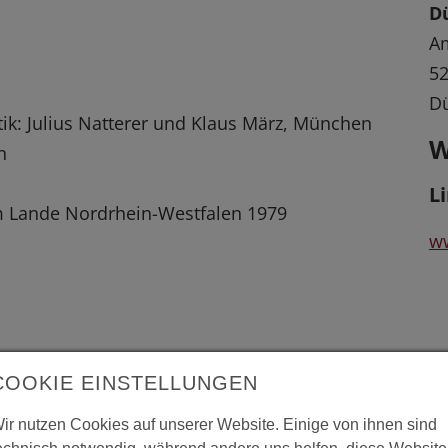
D
A
5
D
ik: Julius Natterer und Klaus März, München
W
n
L
m Lande Nordrhein-Westfalen 1979
w
L
 vergrößerte Darstellung zu erhalten.
COOKIE EINSTELLUNGEN
Da
ir nutzen Cookies auf unserer Website. Einige von ihnen sind
"H