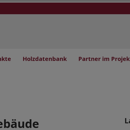
nkte
Holzdatenbank
Partner im Projek
gebäude
L