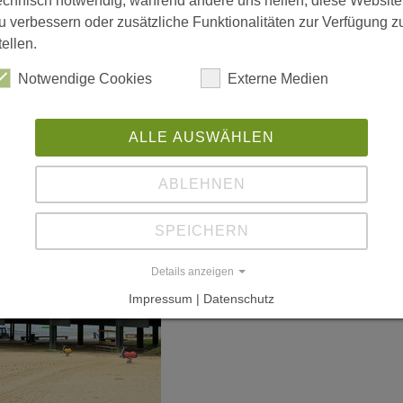
echnisch notwendig, während andere uns helfen, diese Website
DV
u verbessern oder zusätzliche Funktionalitäten zur Verfügung z
"H
tellen.
Ru
Notwendige Cookies
Externe Medien
De
ALLE AUSWÄHLEN
ABLEHNEN
SPEICHERN
Details anzeigen
Impressum | Datenschutz