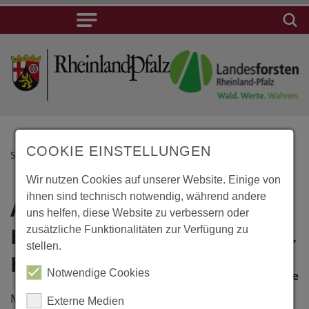
COOKIE EINSTELLUNGEN
STARTSEITE
Wir nutzen Cookies auf unserer Website. Einige von
ihnen sind technisch notwendig, während andere
Angermünde,
Lage
uns helfen, diese Website zu verbessern oder
Erweiterung
zusätzliche Funktionalitäten zur Verfügung zu
Angermünde,
stellen.
Erweiterung
Hotelgebäude
Notwendige Cookies
Hotelgebäude
Puschkinallee
Modular konstruierte Anbau nach
Externe Medien