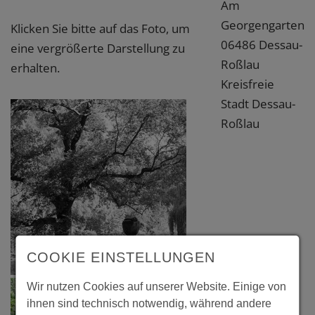
Am
Georgengarten
Klicken Sie bitte auf das Foto, um
06486 Dessau-
eine vergrößerte Darstellung zu
Roßlau
erhalten.
Kreisfreie
Stadt Dessau-
Roßlau
COOKIE EINSTELLUNGEN
Wir nutzen Cookies auf unserer Website. Einige von
ihnen sind technisch notwendig, während andere