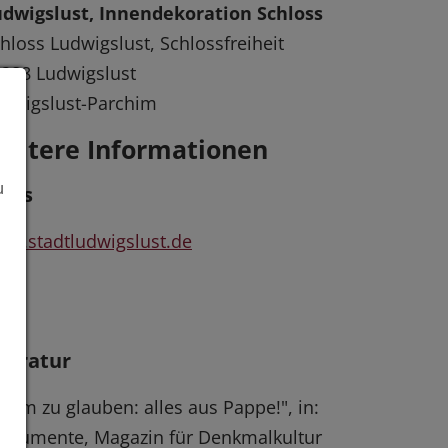
dwigslust, Innendekoration Schloss
hloss Ludwigslust, Schlossfreiheit
288 Ludwigslust
dwigslust-Parchim
eitere Informationen
u
inks
w.stadtludwigslust.de
iteratur
aum zu glauben: alles aus Pappe!", in:
numente, Magazin für Denkmalkultur