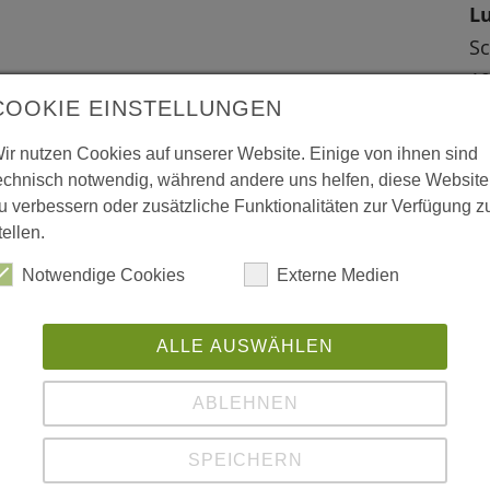
Lu
Sc
19
des Schlosses besteht aus Pappmaché, das
COOKIE EINSTELLUNGEN
Lu
hahmt. In der Ludwigsluster Manufaktur
ir nutzen Cookies auf unserer Website. Einige von ihnen sind
W
en Außenbereich hergestellt.
echnisch notwendig, während andere uns helfen, diese Website
u verbessern oder zusätzliche Funktionalitäten zur Verfügung z
L
tellen.
ww
Notwendige Cookies
Externe Medien
ALLE AUSWÄHLEN
L
ABLEHNEN
"K
SPEICHERN
Mo