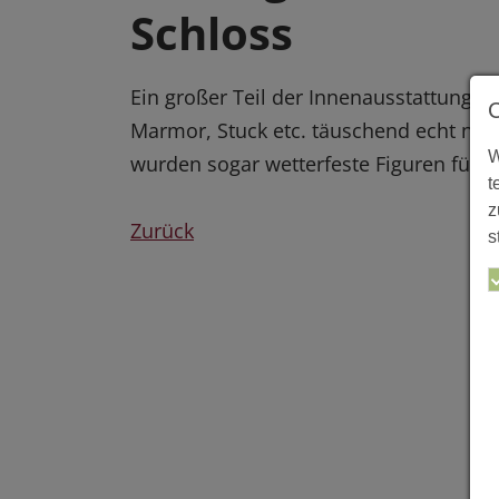
Schloss
Ein großer Teil der Innenausstattung 
Marmor, Stuck etc. täuschend echt nac
W
wurden sogar wetterfeste Figuren für d
t
z
Zurück
s