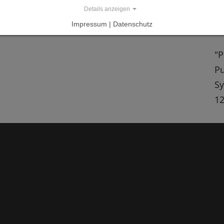
in
Details anzeigen
19
Impressum | Datenschutz
"P
Pu
Sy
12