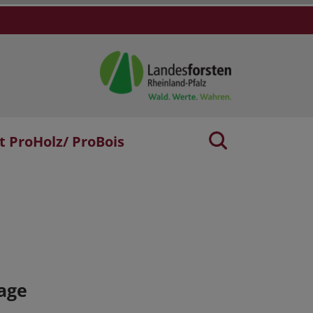
t ProHolz/ ProBois
age