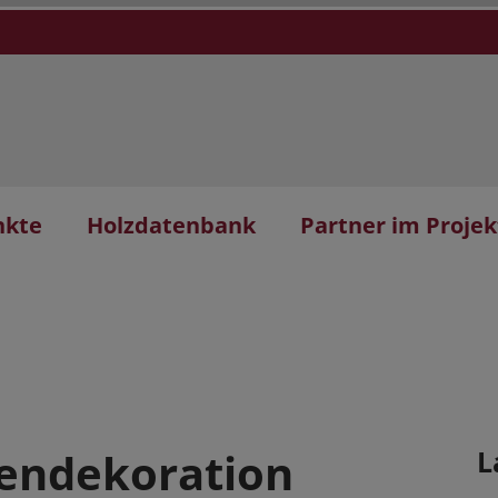
nkte
Holzdatenbank
Partner im Projek
nendekoration
L