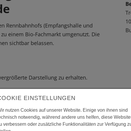
B
de
Tr
10
en Rennbahnhofs (Empfangshalle und
Bu
 zu einem Bio-Fachmarkt umgenutzt. Die
nen sichtbar belassen.
 vergrößerte Darstellung zu erhalten.
COOKIE EINSTELLUNGEN
ir nutzen Cookies auf unserer Website. Einige von ihnen sind
echnisch notwendig, während andere uns helfen, diese Website
u verbessern oder zusätzliche Funktionalitäten zur Verfügung z