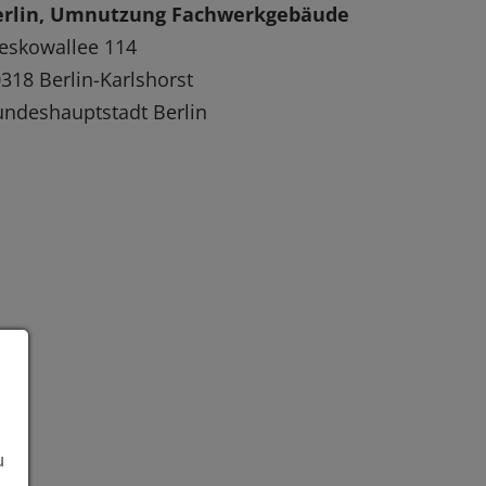
erlin, Umnutzung Fachwerkgebäude
eskowallee 114
318 Berlin-Karlshorst
ndeshauptstadt Berlin
u