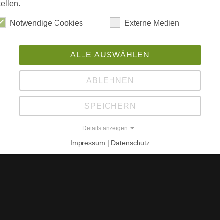
tellen.
S
no
Notwendige Cookies
Externe Medien
0
n 1990er Jahren angelegt. Auf 6 ha Fläche sind
Sa
ALLE AUSWÄHLEN
0 Individuen vertreten.
ABLEHNEN
nem Pavillon ergänzt
SPEICHERN
Details anzeigen
Impressum | Datenschutz