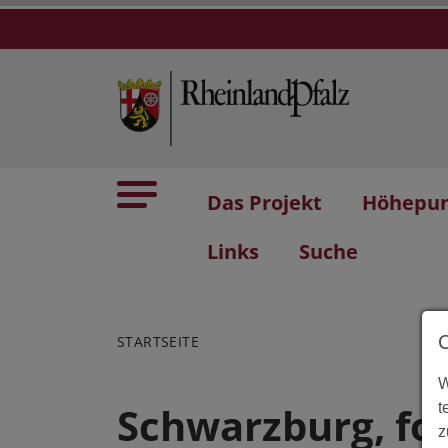
Das Projekt
Höhepu
Links
Suche
STARTSEITE
W
Schwarzburg, fo
t
z