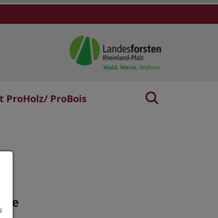
t ProHolz/ ProBois
age
u