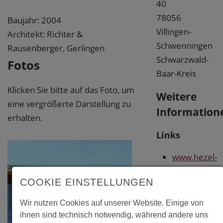
40
78056
Baujahr: 2004
Villingen-
Architekt: Richter &
Schwenningen
Rausenberger, Gerlingen
Schwarzwald-
Fotos
Baar-Kreis
Klicken Sie bitte auf das Foto, um
Weitere
eine vergrößerte Darstellung zu
Information
erhalten.
Links
www.hezel-
baumann.de
COOKIE EINSTELLUNGEN
www.rrp-
baederbau.
Wir nutzen Cookies auf unserer Website. Einige von
ihnen sind technisch notwendig, während andere uns