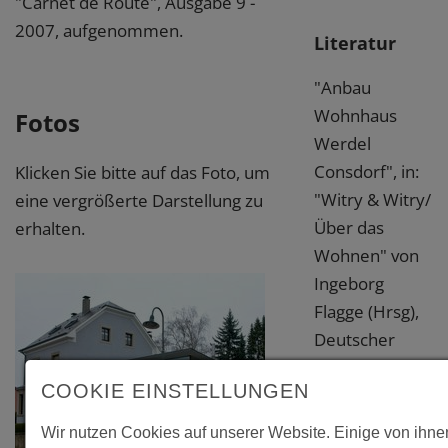
"Carnet de Route", Ausgabe 9 -
2007, aufgenommen.
Literatur
"Anbau
Wohnhaus
Fotos
Werdel
Consdorf", in:
Klicken Sie bitte auf das Foto, um
"Witry & Witry/
eine vergrößerte Darstellung zu
Über das
erhalten.
Wohnen" von
Ingeborg
Flagge (Hrsg),
Deutscher
Architektur
COOKIE EINSTELLUNGEN
Verlag 2018, P.
362-363
Wir nutzen Cookies auf unserer Website. Einige von ihne