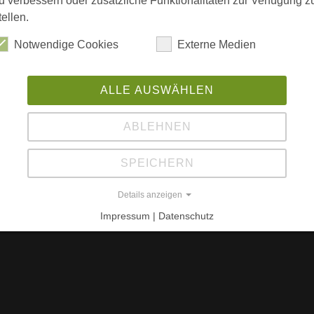
u verbessern oder zusätzliche Funktionalitäten zur Verfügung z
Be
tellen.
"
Notwendige Cookies
Externe Medien
Me
s Modulhaus erweitert
12
ALLE AUSWÄHLEN
Bu
W
ABLEHNEN
L
SPEICHERN
w
Details anzeigen
Impressum | Datenschutz