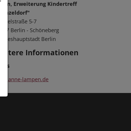
u
rlin, Erweiterung Kindertreff
Menzeldorf"
nzelstraße 5-7
157 Berlin - Schöneberg
ndeshauptstadt Berlin
eitere Informationen
inks
ww.anne-lampen.de