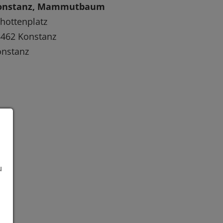
onstanz, Mammutbaum
hottenplatz
462 Konstanz
onstanz
u