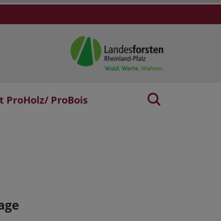
t ProHolz/ ProBois
age