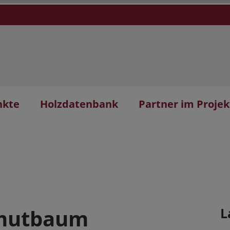
nkte
Holzdatenbank
Partner im Projek
mutbaum
L