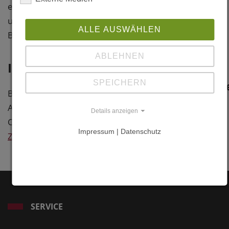
Gschwend 49
eingeschossigen Frühstücksraum
87538
und Wellnessbereich in
ALLE AUSWÄHLEN
Balderschwang
Brettsperrholzbauweise erweitert
Oberallgäu
ABLEHNEN
Information
Weitere
SPEICHERN
Information
Baujahr: 2002
Architekt: Noichl und Blüml,
Links
Details anzeigen
Oberstdorf
www.noichl-
Impressum | Datenschutz
Zurück
blueml.de
SERVICE