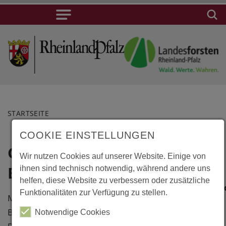
STARTSEITE
COOKIE EINSTELLUNGEN
Gmunden,
Lage
Wir nutzen Cookies auf unserer Website. Einige von
Baumwipfelpfad
ihnen sind technisch notwendig, während andere uns
Gmunden,
helfen, diese Website zu verbessern oder zusätzliche
Baumwipfelpfa
Funktionalitäten zur Verfügung zu stellen.
Mit 1400 m Länge der längste
Traunstein 56a
Baumwipfelpfad in Österreich.
Notwendige Cookies
A-4810