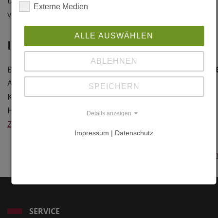
Der zentrale Turm hat eine Höhe
Gmunden
Externe Medien
von 39 m
Gmunden
Österreich
ALLE AUSWÄHLEN
Information
Weitere
ABLEHNEN
Information
Baujahr: 2018
Architekt: Erlebnis AG, Bad
SPEICHERN
Links
Kötzting
Holzbau: Wiehag, A-Altheim
www.eak-
Details anzeigen
Zurück
ag.de
Impressum | Datenschutz
www.wiehag.co
SERVICE