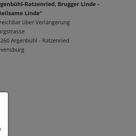
genbühl-Ratzenried, Brugger Linde -
Heilsame Linde"
reichbar über Verlängerung
rgstrasse
260 Argenbühl - Ratzenried
avensburg
u