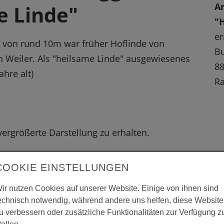
Ar
e Linde"
"
er
von rund 10m war früher Hoflinde von
Bu
Weiler. Als "heilsame Linde" ausgewiesenes
88
hre alt)
R
 vergrößerte Darstellung zu erhalten.
COOKIE EINSTELLUNGEN
ir nutzen Cookies auf unserer Website. Einige von ihnen sind
echnisch notwendig, während andere uns helfen, diese Website
u verbessern oder zusätzliche Funktionalitäten zur Verfügung z