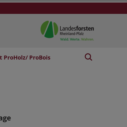
t ProHolz/ ProBois
age