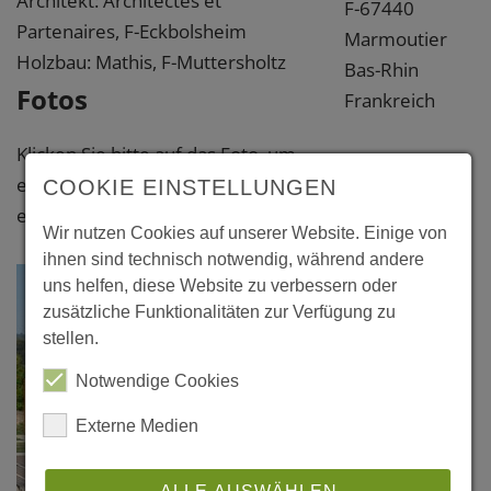
Architekt: Architectes et
F-67440
Partenaires, F-Eckbolsheim
Marmoutier
Holzbau: Mathis, F-Muttersholtz
Bas-Rhin
Fotos
Frankreich
Klicken Sie bitte auf das Foto, um
eine vergrößerte Darstellung zu
COOKIE EINSTELLUNGEN
erhalten.
Wir nutzen Cookies auf unserer Website. Einige von
ihnen sind technisch notwendig, während andere
uns helfen, diese Website zu verbessern oder
zusätzliche Funktionalitäten zur Verfügung zu
stellen.
Notwendige Cookies
Externe Medien