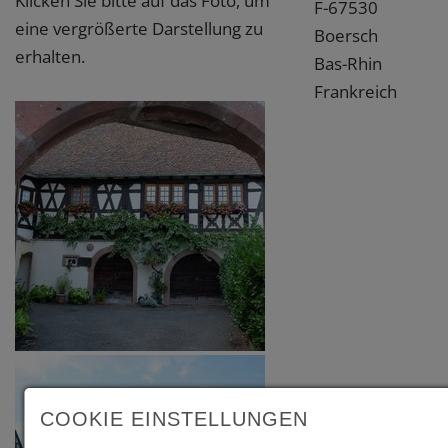
Klicken Sie bitte auf das Foto, um
F-67530
eine vergrößerte Darstellung zu
Boersch
erhalten.
Bas-Rhin
Frankreich
COOKIE EINSTELLUNGEN