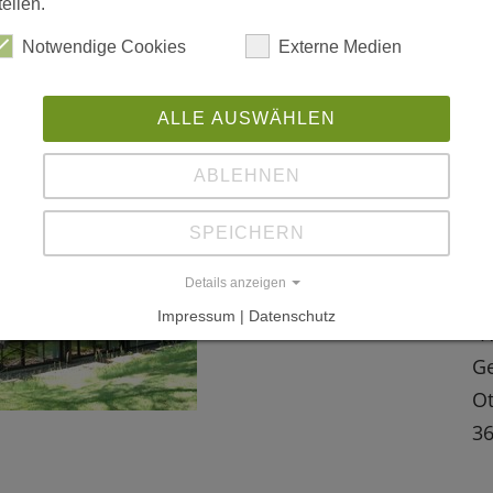
DV
tellen.
Notwendige Cookies
Externe Medien
"H
Ve
ALLE AUSWÄHLEN
Br
ABLEHNEN
"D
_ 
SPEICHERN
S.
Details anzeigen
Impressum | Datenschutz
"H
Ge
Ot
36