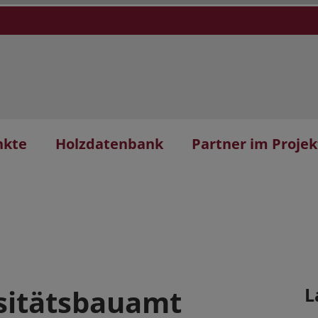
nkte
Holzdatenbank
Partner im Projek
rsitätsbauamt
L