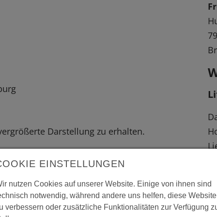
F
Hu
79
B
W
burg
L
Da
 vergrößerte Darstellung zu erhalten.
Ho
Li
Ve
COOKIE EINSTELLUNGEN
ir nutzen Cookies auf unserer Website. Einige von ihnen sind
Ei
echnisch notwendig, während andere uns helfen, diese Website
Au
u verbessern oder zusätzliche Funktionalitäten zur Verfügung z