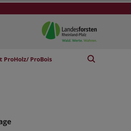
t ProHolz/ ProBois
age