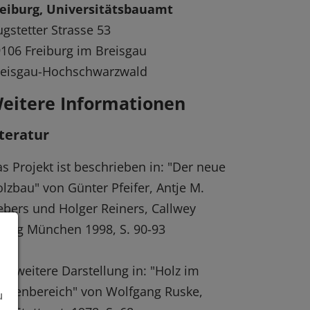
reiburg, Universitätsbauamt
gstetter Strasse 53
106 Freiburg im Breisgau
reisgau-Hochschwarzwald
eitere Informationen
iteratur
s Projekt ist beschrieben in: "Der neue
lzbau" von Günter Pfeifer, Antje M.
ebers und Holger Reiners, Callwey
rlag München 1998, S. 90-93
ne weitere Darstellung in: "Holz im
ssenbereich" von Wolfgang Ruske,
u