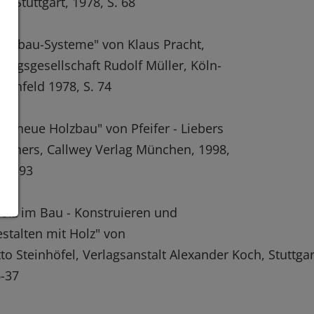
A Stuttgart, 1978, S. 68
olzbau-Systeme" von Klaus Pracht,
rlagsgesellschaft Rudolf Müller, Köln-
aunfeld 1978, S. 74
er neue Holzbau" von Pfeifer - Liebers
Reiners, Callwey Verlag München, 1998,
 90-93
olz im Bau - Konstruieren und
stalten mit Holz" von
to Steinhöfel, Verlagsanstalt Alexander Koch, Stuttgar
-37