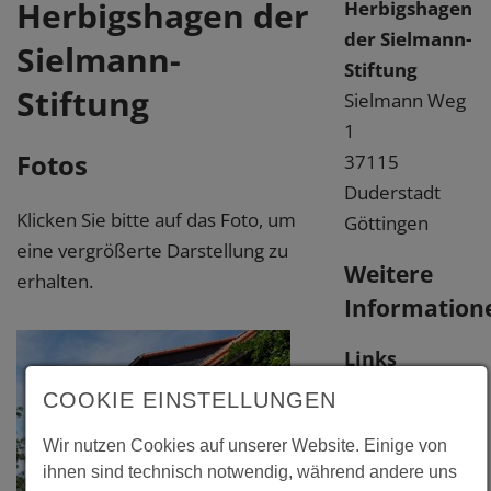
Herbigshagen der
Herbigshagen
der Sielmann-
Sielmann-
Stiftung
Stiftung
Sielmann Weg
1
Fotos
37115
Duderstadt
Klicken Sie bitte auf das Foto, um
Göttingen
eine vergrößerte Darstellung zu
Weitere
erhalten.
Information
Links
COOKIE EINSTELLUNGEN
www.sielmann-
stiftung.de
Wir nutzen Cookies auf unserer Website. Einige von
ihnen sind technisch notwendig, während andere uns