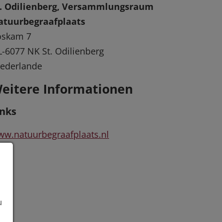
t. Odilienberg, Versammlungsraum
atuurbegraafplaats
oskam 7
-6077 NK St. Odilienberg
ederlande
eitere Informationen
inks
w.natuurbegraafplaats.nl
u