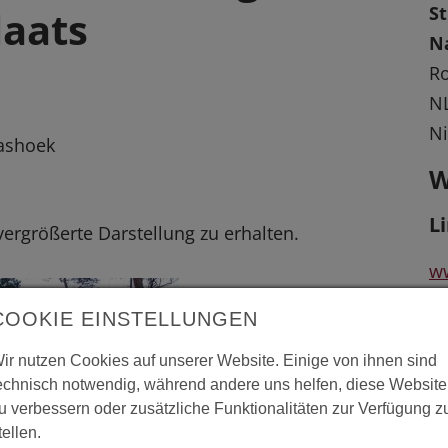
S
aats
N
R
NL
Ni
ashoek
W
L
 vergrößerte Darstellung zu erhalten.
ww
COOKIE EINSTELLUNGEN
ir nutzen Cookies auf unserer Website. Einige von ihnen sind
echnisch notwendig, während andere uns helfen, diese Website
u verbessern oder zusätzliche Funktionalitäten zur Verfügung z
tellen.