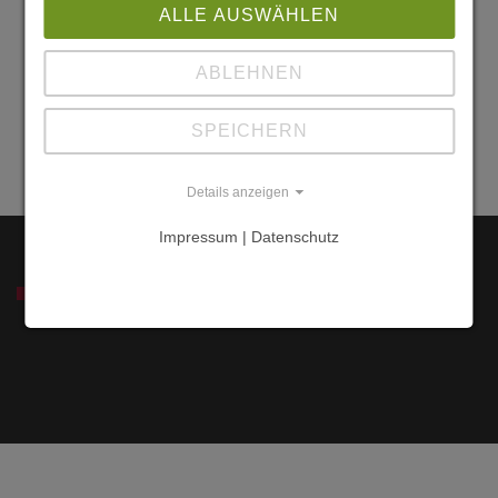
1
ALLE AUSWÄHLEN
38899
Oberharz am
ABLEHNEN
Brocken -
Hasselfelde
SPEICHERN
Harz
Details anzeigen
Impressum | Datenschutz
SERVICE