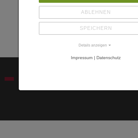
in ländlicher
ABLEHNEN
Umgebung", in:
AFZ-DerWald
SPEICHERN
1/2004,S. 24-
26
Details anzeigen
Impressum | Datenschutz
SERVICE