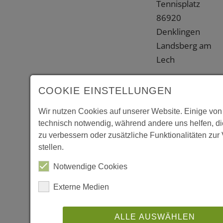
Tennisplatz
86920
Denklingen
Landsberg am
Lech
Weitere
COOKIE EINSTELLUNGEN
Information
Wir nutzen Cookies auf unserer Website. Einige von
Links
technisch notwendig, während andere uns helfen, d
zu verbessern oder zusätzliche Funktionalitäten zur
www.denklingen
stellen.
aktiv)
Notwendige Cookies
Literatur
Externe Medien
"Eine forstliche
ALLE AUSWÄHLEN
Bildungseinricht