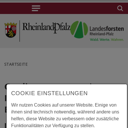
STARTSEITE
Gradignan,
Lage
COOKIE EINSTELLUNGEN
Institut Foret
Gradignan,
Wir nutzen Cookies auf unserer Website. Einige von
Institut Foret
Bois Papier
ihnen sind technisch notwendig, während andere uns
Bois Papier
helfen, diese Website zu verbessern oder zusätzliche
1, Cours
Information
Funktionalitäten zur Verfügung zu stellen.