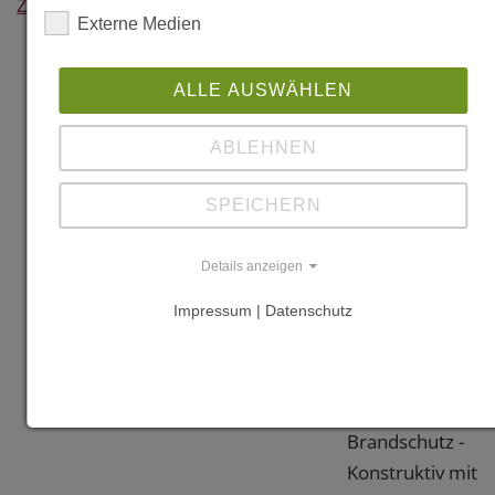
Zurück
Externe Medien
"Der Turm auf
dem
ALLE AUSWÄHLEN
Julierpass", in:
FIRST 4/17
ABLEHNEN
Vorbilder -
Holzbau im
SPEICHERN
öffentlichen
Raum, S.16-21
Details anzeigen
Impressum | Datenschutz
"Makiol
Wiederkehr -
Ingenieure
Holzbau
Brandschutz -
Konstruktiv mit