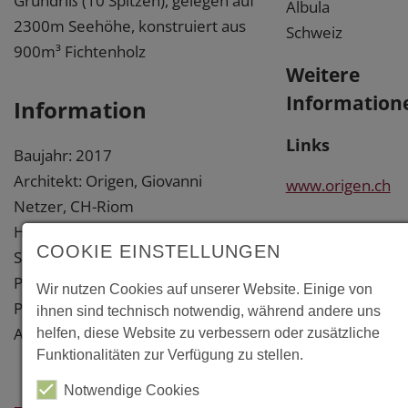
Grundriß (10 Spitzen), gelegen auf
Albula
2300m Seehöhe, konstruiert aus
Schweiz
900m³ Fichtenholz
Weitere
Information
Information
Links
Baujahr: 2017
Architekt: Origen, Giovanni
www.origen.ch
Netzer, CH-Riom
Holzbau: Uffer Holz AG, CH-
www.holzbauing.
COOKIE EINSTELLUNGEN
Savognin
Preise:
www.walterbieler
Wir nutzen Cookies auf unserer Website. Einige von
Prix Lignum 2018, Region Ost
ihnen sind technisch notwendig, während andere uns
Anerkennung
helfen, diese Website zu verbessern oder zusätzliche
www.uffer.ch
Funktionalitäten zur Verfügung zu stellen.
Notwendige Cookies
Literatur