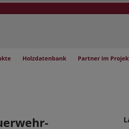
nkte
Holzdatenbank
Partner im Projek
euerwehr-
L