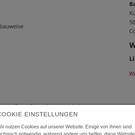
B
Ku
56
zbauweise
C
W
L
ww
 vergrößerte Darstellung zu erhalten.
COOKIE EINSTELLUNGEN
ir nutzen Cookies auf unserer Website. Einige von ihnen sind
echnisch notwendig, während andere uns helfen, diese Website