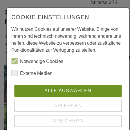
Strasse 273
47068
Baujahr: 2000
COOKIE EINSTELLUNGEN
Duisburg
Fotos
Kreisfreie
Wir nutzen Cookies auf unserer Website. Einige von
Stadt Duisburg
Klicken Sie bitte auf das Foto, um
ihnen sind technisch notwendig, während andere uns
helfen, diese Website zu verbessern oder zusätzliche
eine vergrößerte Darstellung zu
Weitere
Funktionalitäten zur Verfügung zu stellen.
erhalten.
Information
Notwendige Cookies
Links
Externe Medien
www.zoo-
duisburg.de
ALLE AUSWÄHLEN
ABLEHNEN
SPEICHERN