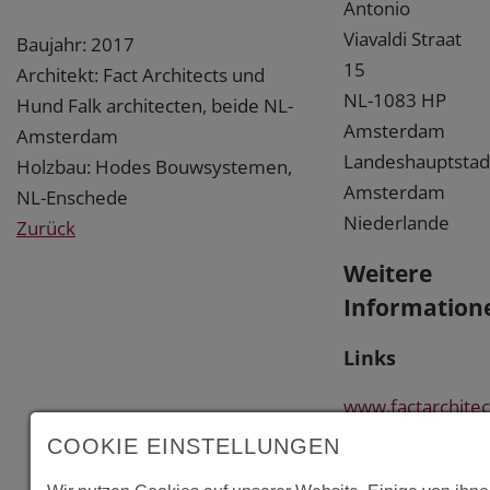
Antonio
Viavaldi Straat
Baujahr: 2017
15
Architekt: Fact Architects und
NL-1083 HP
Hund Falk architecten, beide NL-
Amsterdam
Amsterdam
Landeshauptstad
Holzbau: Hodes Bouwsystemen,
Amsterdam
NL-Enschede
Niederlande
Zurück
Weitere
Information
Links
www.factarchitec
COOKIE EINSTELLUNGEN
www.hundfalk.nl