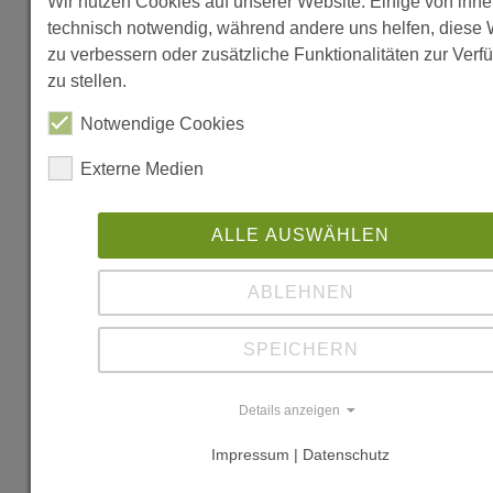
Wir nutzen Cookies auf unserer Website. Einige von ihne
technisch notwendig, während andere uns helfen, diese 
www.hodes-
zu verbessern oder zusätzliche Funktionalitäten zur Ver
huisvesting.nl
zu stellen.
Notwendige Cookies
www.gevelproduc
Externe Medien
www.houtimportg
ALLE AUSWÄHLEN
www.leegwater.n
ABLEHNEN
www.retbouwpro
SPEICHERN
www.baggerwf.nl
Details anzeigen
Literatur
Impressum | Datenschutz