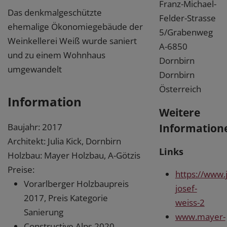
Franz-Michael-
Das denkmalgeschützte
Felder-Strasse
ehemalige Ökonomiegebäude der
5/Grabenweg
Weinkellerei Weiß wurde saniert
A-6850
und zu einem Wohnhaus
Dornbirn
umgewandelt
Dornbirn
Österreich
Information
Weitere
Information
Baujahr: 2017
Architekt: Julia Kick, Dornbirn
Links
Holzbau: Mayer Holzbau, A-Götzis
Preise:
https://www.
Vorarlberger Holzbaupreis
josef-
2017, Preis Kategorie
weiss-2
Sanierung
www.mayer-
Constructive Alps 2020,