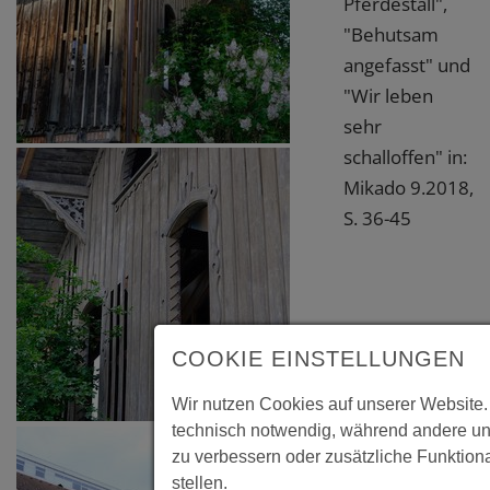
Pferdestall",
"Behutsam
angefasst" und
"Wir leben
sehr
schalloffen" in:
Mikado 9.2018,
S. 36-45
COOKIE EINSTELLUNGEN
Wir nutzen Cookies auf unserer Website.
technisch notwendig, während andere un
zu verbessern oder zusätzliche Funktiona
stellen.