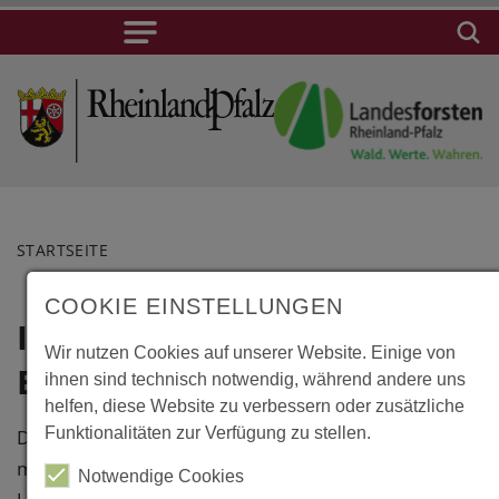
STARTSEITE
COOKIE EINSTELLUNGEN
Inzell, Moor-
Lage
Wir nutzen Cookies auf unserer Website. Einige von
Erlebnispfad
ihnen sind technisch notwendig, während andere uns
Inzell, Moor-
helfen, diese Website zu verbessern oder zusätzliche
Erlebnispfad
Funktionalitäten zur Verfügung zu stellen.
Das Inzeller Filzen wird seit 2003
Schwarzberg,
mit Mitteln der europäischen
Parkplatz an
Notwendige Cookies