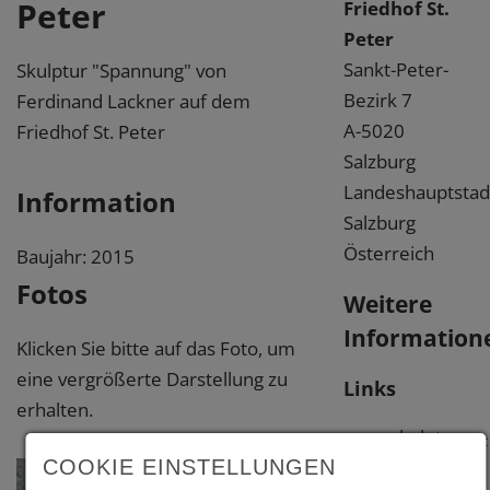
Peter
Friedhof St.
Peter
Sankt-Peter-
Skulptur "Spannung" von
Bezirk 7
Ferdinand Lackner auf dem
A-5020
Friedhof St. Peter
Salzburg
Landeshauptstad
Information
Salzburg
Österreich
Baujahr: 2015
Fotos
Weitere
Information
Klicken Sie bitte auf das Foto, um
eine vergrößerte Darstellung zu
Links
erhalten.
www.skulpturen-
COOKIE EINSTELLUNGEN
kunst-