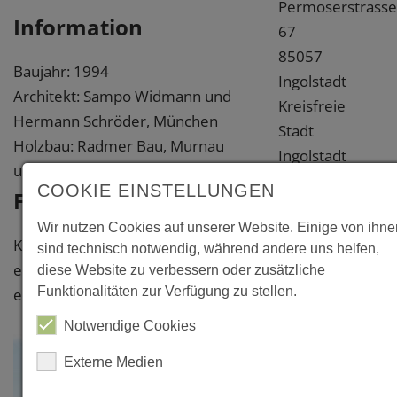
Permoserstrasse
Information
67
85057
Baujahr: 1994
Ingolstadt
Architekt: Sampo Widmann und
Kreisfreie
Hermann Schröder, München
Stadt
Holzbau: Radmer Bau, Murnau
Ingolstadt
und Norbau
COOKIE EINSTELLUNGEN
Weitere
Fotos
Information
Wir nutzen Cookies auf unserer Website. Einige von ihne
Klicken Sie bitte auf das Foto, um
sind technisch notwendig, während andere uns helfen,
Links
eine vergrößerte Darstellung zu
diese Website zu verbessern oder zusätzliche
Funktionalitäten zur Verfügung zu stellen.
erhalten.
www.sampowidm
Notwendige Cookies
Externe Medien