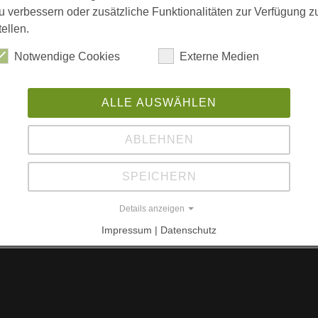
H
u verbessern oder zusätzliche Funktionalitäten zur Verfügung z
Br
tellen.
3
Notwendige Cookies
Externe Medien
L
nover
W
ALLE AUSWÄHLEN
enkammer Niedersachsen zur Präsentation am
L
ABLEHNEN
w
SPEICHERN
Details anzeigen
Impressum | Datenschutz