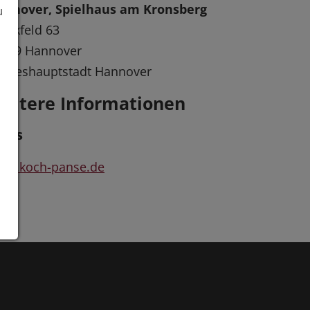
annover, Spielhaus am Kronsberg
u
ockfeld 63
0539 Hannover
andeshauptstadt Hannover
eitere Informationen
inks
ww.koch-panse.de