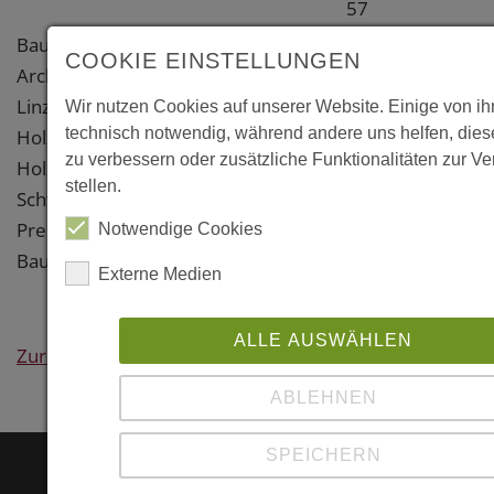
57
A-4040 Linz
Baujahr: 2015
COOKIE EINSTELLUNGEN
Landeshauptstad
Architekt: Architekturbüro 1, A-
Österreich
Linz
Wir nutzen Cookies auf unserer Website. Einige von ih
technisch notwendig, während andere uns helfen, die
Holzbau: Obermayr
Weitere
zu verbessern oder zusätzliche Funktionalitäten zur V
Holzkonstruktionen, A-
Information
stellen.
Schwanenstadt
Preise:
Notwendige Cookies
Links
Bauherrenpreis '16
Externe Medien
www.architektu
ALLE AUSWÄHLEN
www.obermayr.a
Zurück
http://www.arch
ABLEHNEN
SPEICHERN