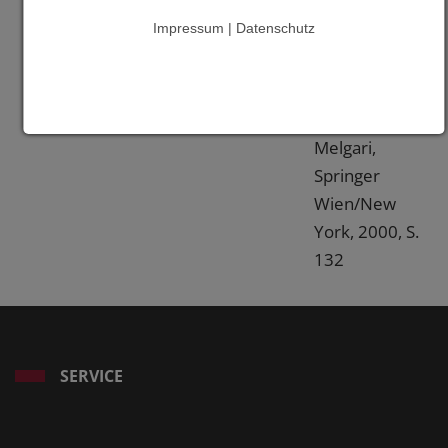
20
Impressum | Datenschutz
Jahrhundert"
von Thomas
Pichlau und
Serena
Melgari,
Springer
Wien/New
York, 2000, S.
132
SERVICE