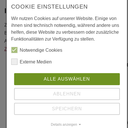
Tour de
COOKIE EINSTELLUNGEN
Information
l'Auvergne
F-29000
Wir nutzen Cookies auf unserer Website. Einige von
Zusatzattribut: Mischkonstruktion
Quimper
ihnen sind technisch notwendig, während andere uns
Baujahr: 1998
helfen, diese Website zu verbessern oder zusätzliche
Finistère
Funktionalitäten zur Verfügung zu stellen.
Architekt: Atelier LabFac, F-Paris
Frankreich
Zurück
Notwendige Cookies
Weitere
Externe Medien
Information
Literatur
ALLE AUSWÄHLEN
"Frankreich
ABLEHNEN
Band
1/Norden -
SPEICHERN
Springers
Architekturführe
Details anzeigen