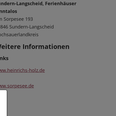
undern-Langscheid, Ferienhäuser
nntalos
m Sorpesee 193
846 Sundern-Langscheid
chsauerlandkreis
eitere Informationen
inks
w.heinrichs-holz.de
ww.sorpesee.de