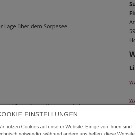
S
Fi
A
ner Lage über dem Sorpesee
59
Ho
W
L
ww
w
 vergrößerte Darstellung zu erhalten.
COOKIE EINSTELLUNGEN
ir nutzen Cookies auf unserer Website. Einige von ihnen sind
echnisch notwendig, während andere uns helfen, diese Website