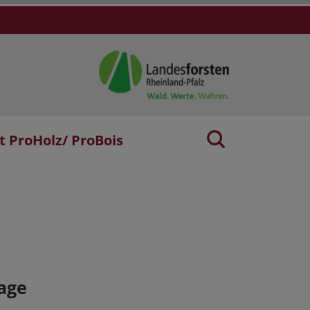
t ProHolz/ ProBois
age