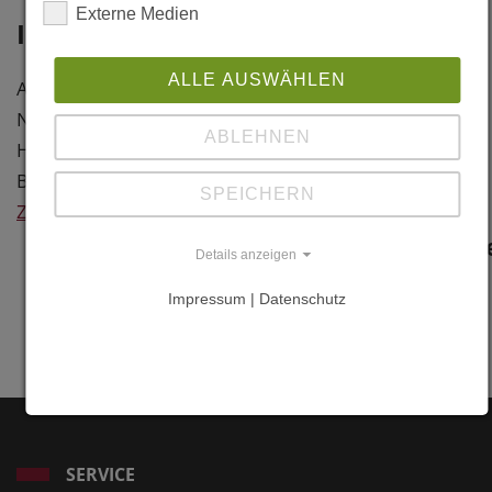
Baumhaus
Externe Medien
Information
Mühlbach 46
A-5733
ALLE AUSWÄHLEN
Architekt: Peter Niederegger, A-
Bramberg
Neukirchen
Zell am See
ABLEHNEN
Holzbau: Holzbau Maier, A-
Österreich
Bramberg
SPEICHERN
Weitere
Zurück
Information
Details anzeigen
Links
Impressum | Datenschutz
www.maier.at
SERVICE