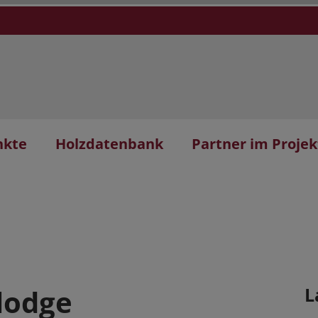
nkte
Holzdatenbank
Partner im Projek
lodge
L