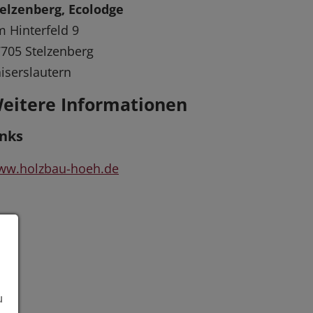
elzenberg, Ecolodge
 Hinterfeld 9
705 Stelzenberg
iserslautern
eitere Informationen
inks
ww.holzbau-hoeh.de
u