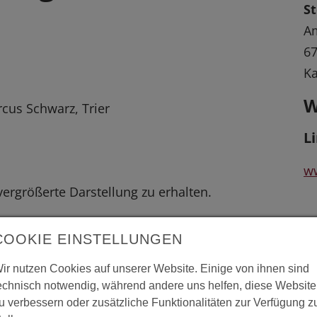
St
Am
67
Ka
W
rcus Schwarz, Trier
L
w
 vergrößerte Darstellung zu erhalten.
COOKIE EINSTELLUNGEN
ir nutzen Cookies auf unserer Website. Einige von ihnen sind
echnisch notwendig, während andere uns helfen, diese Website
u verbessern oder zusätzliche Funktionalitäten zur Verfügung z