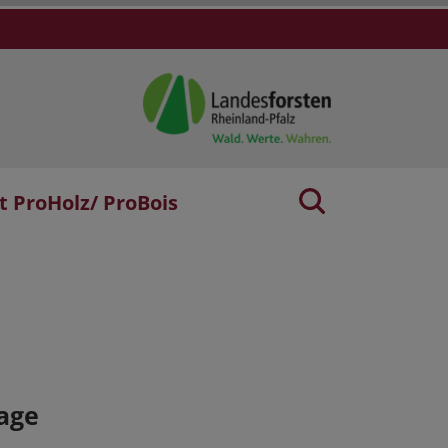
t ProHolz/ ProBois
age