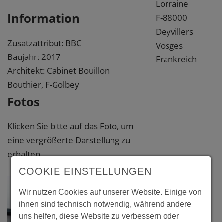
Lorraine
Information
F-88000
Deyvillers
Zusatzattribut: BBC
Vosges
Baujahr: 2017
Frankreich
Architekt: Cabinet Bouillon
Bouthier, F-Golbey
Fotos
Klicken Sie bitte auf das Foto, um
eine vergrößerte Darstellung zu
erhalten.
COOKIE EINSTELLUNGEN
Wir nutzen Cookies auf unserer Website. Einige von
ihnen sind technisch notwendig, während andere
uns helfen, diese Website zu verbessern oder