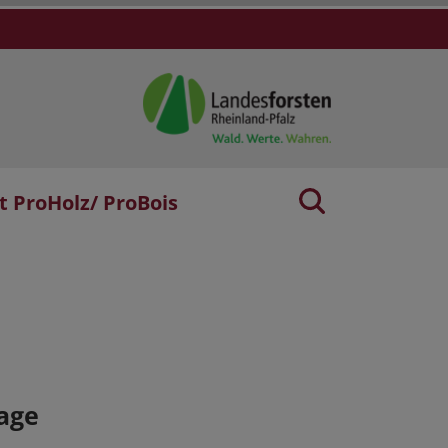
t ProHolz/ ProBois
age