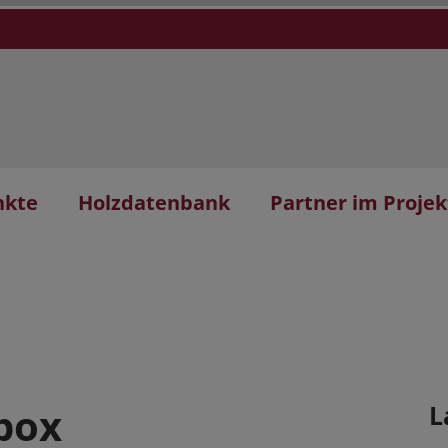
nkte
Holzdatenbank
Partner im Projek
xbox
L