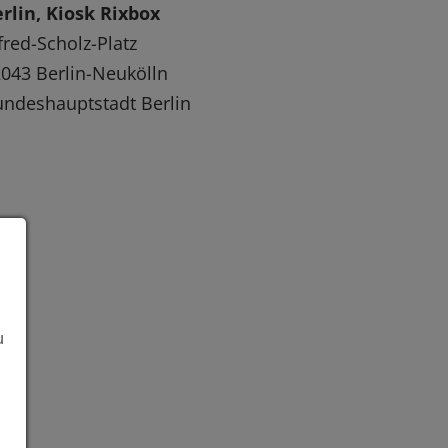
rlin, Kiosk Rixbox
fred-Scholz-Platz
043 Berlin-Neukölln
ndeshauptstadt Berlin
u