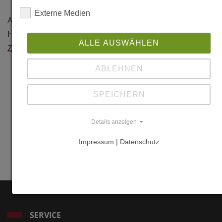
31855 Aerzen
Externe Medien
Hameln-
Architekt: Ralf Werner, Hameln
Pyrmont
Holzbau: Baumleben, Hameln
ALLE AUSWÄHLEN
Zurück
Weitere
Information
ABLEHNEN
Links
SPEICHERN
www.kerkhoff-
Details anzeigen
statik.de
Impressum | Datenschutz
www.baumleben.
SERVICE