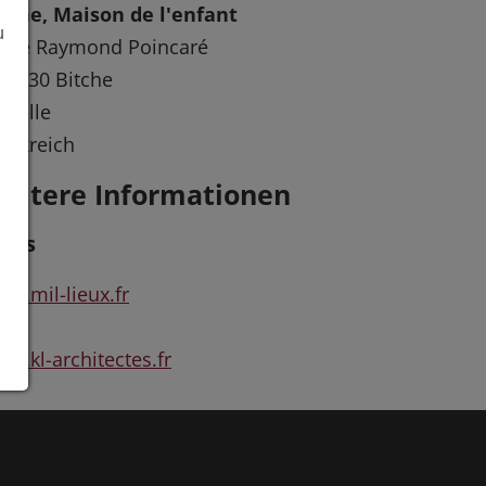
tche, Maison de l'enfant
u
 Rue Raymond Poincaré
57230 Bitche
selle
ankreich
eitere Informationen
inks
w.mil-lieux.fr
w.kl-architectes.fr