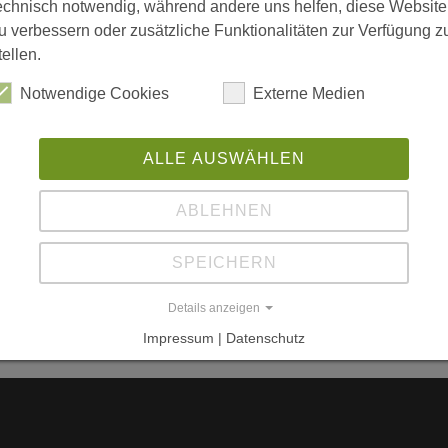
echnisch notwendig, während andere uns helfen, diese Website
Bi
u verbessern oder zusätzliche Funktionalitäten zur Verfügung z
2
tellen.
F-
Notwendige Cookies
Externe Medien
Mo
cy • KL Architectes, F-Metz
Fr
rff
ALLE AUSWÄHLEN
W
pements Publics Neufs
ABLEHNEN
L
SPEICHERN
ww
Details anzeigen
ww
Impressum | Datenschutz