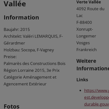
Vallée
Verte Vallée
4092 Route du
Lac
Information
F-88400
Xonrupt-
Baujahr: 2015
Longemer
Architekt: Valéri LEMARQUIS, F-
Vosges
Gérardmer
Frankreich
Holzbau: Socopa, F-Vagney
Preise:
Weitere
Palmarès des Constructions Bois
Information
Région Lorraine 2015, 3e Prix
Catégorie Aménagement et
Links
Agencement Extérieur
https://www.
est.develop
durable.gou
Fotos