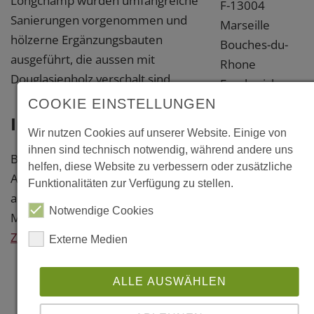
Longchamp wurden umfangreiche
F-13004
Sanierungen vorgenommen und
Marseille
hölzerne Ergänzungsbauten
Bouches-du-
ausgeführt, die aussen mit
Rhone
Douglasienholz verschalt sind.
Frankreich
COOKIE EINSTELLUNGEN
Weitere
Information
Wir nutzen Cookies auf unserer Website. Einige von
Information
ihnen sind technisch notwendig, während andere uns
Baujahr: 2015
helfen, diese Website zu verbessern oder zusätzliche
Links
Architekt: Leteissier Corriol
Funktionalitäten zur Verfügung zu stellen.
architecture & urbanisme,
www.leteissier-
Notwendige Cookies
Marseille
corriol.fr
Zurück
Externe Medien
Literatur
ALLE AUSWÄHLEN
"IMéRA -
Réhabilitation