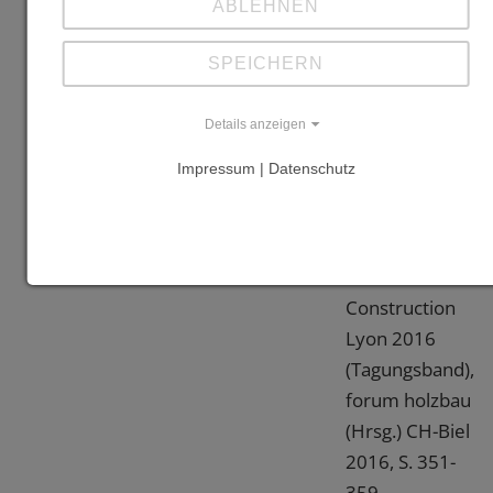
ABLEHNEN
et
restructuration
SPEICHERN
du site
historique de
Details anzeigen
l'ancien
Impressum | Datenschutz
Obersevatoire
Longchamp
Marseille", in:
Forum Bois
Construction
Lyon 2016
(Tagungsband),
forum holzbau
(Hrsg.) CH-Biel
2016, S. 351-
359